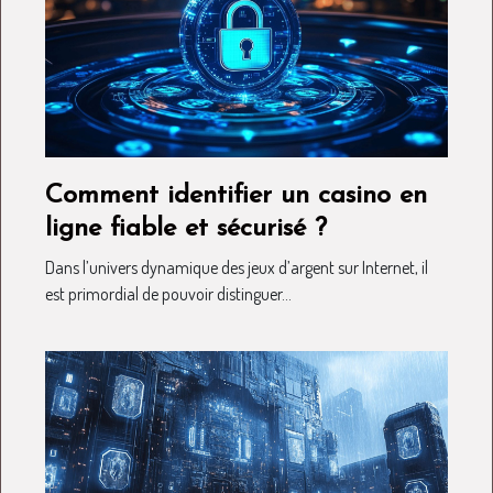
Comment identifier un casino en
ligne fiable et sécurisé ?
Dans l’univers dynamique des jeux d’argent sur Internet, il
est primordial de pouvoir distinguer...