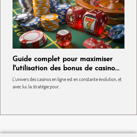
Guide complet pour maximiser
l'utilisation des bonus de casino
en ligne en 2024
L'univers des casinos en ligne est en constante évolution, et
avec lui, la stratégie pour...