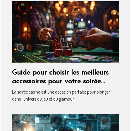
Guide pour choisir les meilleurs
accessoires pour votre soirée
casino
La soirée casino est une occasion parfaite pour plonger
dans l'univers du jeu et du glamour....