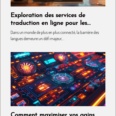
Exploration des services de
traduction en ligne pour les
langues asiatiques
Dans un monde de plus en plus connecté, la barrière des
langues demeure un défi majeur,...
Comment maximiser vos gains