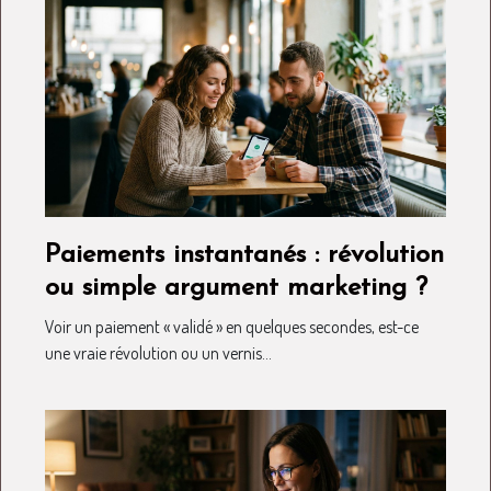
Paiements instantanés : révolution
ou simple argument marketing ?
Voir un paiement « validé » en quelques secondes, est-ce
une vraie révolution ou un vernis...