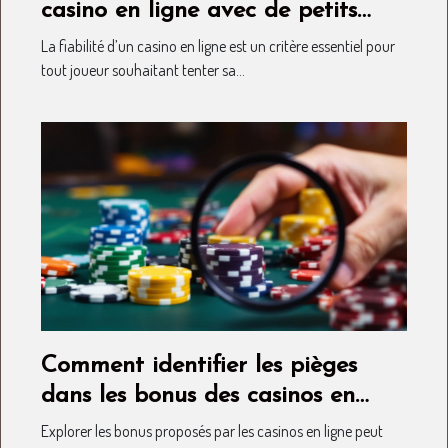
casino en ligne avec de petits
dépôts ?
La fiabilité d’un casino en ligne est un critère essentiel pour
tout joueur souhaitant tenter sa...
Comment identifier les pièges
dans les bonus des casinos en
ligne ?
Explorer les bonus proposés par les casinos en ligne peut