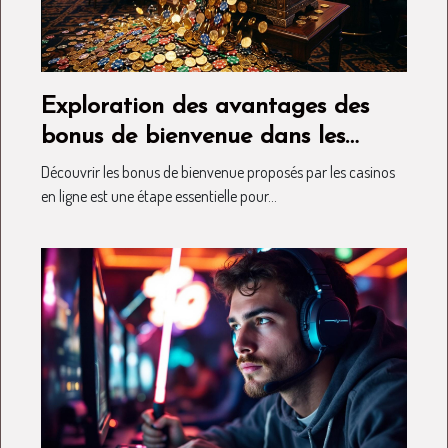
Exploration des avantages des
bonus de bienvenue dans les
casinos en ligne
Découvrir les bonus de bienvenue proposés par les casinos
en ligne est une étape essentielle pour...