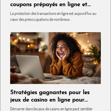
coupons prépayés en ligne et
sécuriser vos paiements
La protection des transactions en ligne est aujourd’hui au
cœur des préoccupations de nombreux...
Stratégies gagnantes pour les
jeux de casino en ligne pour
débutants
Démarrer dans les jeux de casino en ligne peut sembler