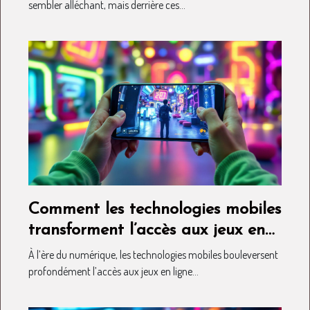
sembler alléchant, mais derrière ces...
Comment les technologies mobiles
transforment l’accès aux jeux en
ligne ?
À l’ère du numérique, les technologies mobiles bouleversent
profondément l’accès aux jeux en ligne...